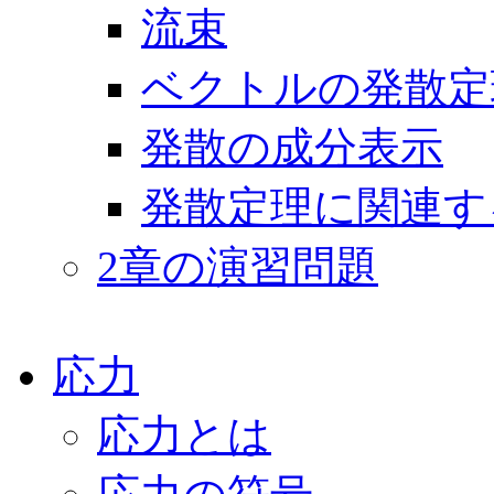
流束
ベクトルの発散定
発散の成分表示
発散定理に関連す
2章の演習問題
応力
応力とは