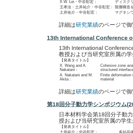
X.W. Lei・中谷彰宏：
ディスク
王孝汝・土井祐介・中谷彰宏：
階層構造
土井祐介・中谷彰宏：
マグネシ
詳細は
研究業績
のページで御
13th International Conference o
13th International Confer
教授および当研究室所属の学
【発表タイトル】
X. Wang and A.
Cohesive zone anal
Nakatani：
structured interfac
A. Nakatani and M.
Finite deformation 
Akita：
material
詳細は
研究業績
のページで御
第18回分子動力学シンポジウム(2013
日本材料学会第18回分子動
授および当研究室所属の学生
【発表タイトル】
土井祐介・中谷彰宏：
多結晶