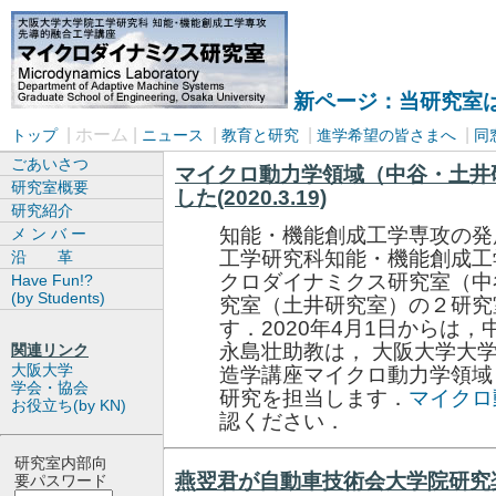
新ページ：当研究室は
| ホーム |
|
|
|
トップ
ニュース
教育と研究
進学希望の皆さまへ
同
ごあいさつ
マイクロ動力学領域（中谷・土井
研究室概要
した(2020.3.19)
研究紹介
知能・機能創成工学専攻の発
メ ン バ ー
工学研究科知能・機能創成工
沿 革
クロダイナミクス研究室（中
Have Fun!?
(by Students)
究室（土井研究室）の２研究
す．2020年4月1日からは
永島壮助教は， 大阪大学大
関連リンク
大阪大学
造学講座マイクロ動力学領域
学会・協会
研究を担当します．
マイクロ
お役立ち(by KN)
認ください．
研究室内部向
燕翌君が自動車技術会大学院研究奨励賞
要パスワード