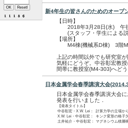
新4年生の皆さんのためのオープンラボ
【日時】
2018年3月28日(水) 午後13
(スタッフ・学生による説明: 14:00
【場所】
M4棟(機械系D棟) 3階M4
上記の時間以外でも研究室が
気軽にどうぞ。中谷彰宏教授
間帯に教授室(M4-303)へど
日本金属学会春季講演大会(2014.3.
日本金属学会春季講演大会に
発表を行いました．
【発表タイトル】
中谷彰宏・X.W. Lei：
計算力学の立場か
X.W. Lei・中谷彰宏：
キンク変形の格子
土井祐介・中谷彰宏：
マグネシウム積層