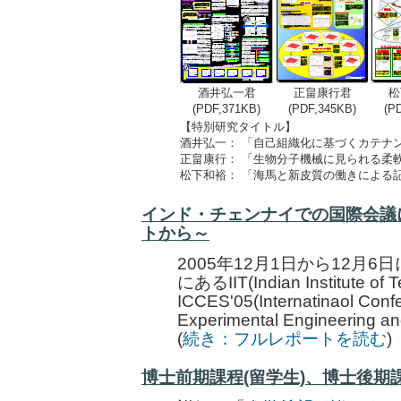
酒井弘一君
正畠康行君
松
(PDF,371KB)
(PDF,345KB)
(P
【特別研究タイトル】
酒井弘一：
「自己組織化に基づくカテナ
正畠康行：
「生物分子機械に見られる柔
松下和裕：
「海馬と新皮質の働きによる
インド・チェンナイでの国際会議
トから～
2005年12月1日から12月
にあるIIT(Indian Institut
ICCES'05(Internatinaol Conf
Experimental Engineerin
(
続き：フルレポートを読む
)
博士前期課程(留学生)、博士後期