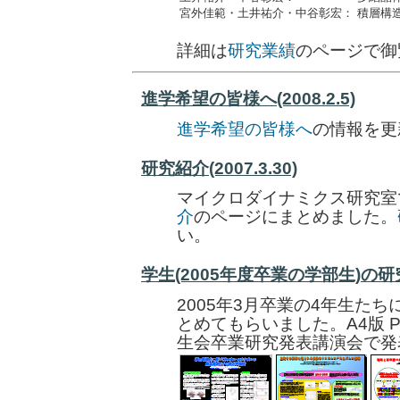
宮外佳範・土井祐介・中谷彰宏：
積層構
詳細は
研究業績
のページで御
進学希望の皆様へ(2008.2.5)
進学希望の皆様へ
の情報を更
研究紹介(2007.3.30)
マイクロダイナミクス研究室
介
のページにまとめました。
い。
学生(2005年度卒業の学部生)の
2005年3月卒業の4年生た
とめてもらいました。A4版 
生会卒業研究発表講演会で発