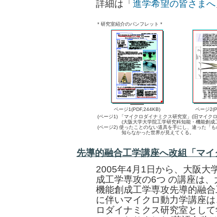
詳細は「
進学希望の皆さまへ
* 研究室紹介のパンフレット *
ページ1(PDF,244KB)
ページ2(PD
(ページ1) 「マイクロダイナミクス研究室」(旧マイク
(大阪大学大学院工学研究科知能・機能創成工学
(ページ2) 使ったことのない道具を手にし、違った「
知らなかった世界が見えてくる。
先導的融合工学講座へ改組「マイ
2005年4月1日から、大阪
成工学専攻の6つ の講座は
機能創成工学専攻先導的融合
に伴いマイクロ動力学講座は
ロダイナミクス研究室として